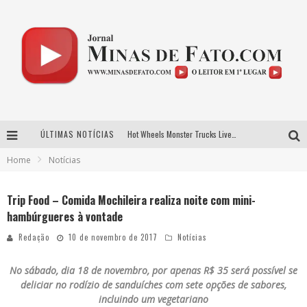
ÚLTIMAS NOTÍCIAS
Hot Wheels Monster Trucks Live™ confirma Belo Horizonte na turnê América do Sul 2027
Home
Notícias
As Hilárias: Suzy Brasil, Kayete e Karoline Absinto retornam a Belo Horizonte para apresentação única no Teatro Sesiminas
Projeta Cultura abre inscrições gratuitas em Conselheiro Lafaiete para oficinas de elaboração de projetos culturais e inteligência artificial
Trip Food – Comida Mochileira realiza noite com mini-
hambúrgueres à vontade
Novo sucesso de Evandro Jr. ganha força em roteiro de divulgação pelas principais emissoras do Triângulo Mineiro
Redação
10 de novembro de 2017
Notícias
No sábado, dia 18 de novembro, por apenas R$ 35 será possível se
deliciar no rodízio de sanduíches com sete opções de sabores,
incluindo um vegetariano