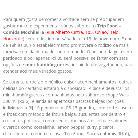
Para quem gosta de comer à vontade sem se preocupar em
gastar muito e experimentar vários sabores, o
Trip Food –
Comida Mochileira
(
Rua Alberto Cintra, 105, União, Belo
Horizonte
) será o destino no sábado, dia 18 de novembro. É que
de 18h às 00h o estabelecimento promoverá o rodízio da mais
famosa comida de rua de todo o mundo. O pecado da gula será
perdoado e por apenas R$ 35 será possível se fartar com sete
opções de
mini-hambúrgueres,
incluindo um vegetariano, para
atender aos mais variados gostos.
Se durante o rodízio o público quiser acompanhamentos, outras
delícias do cardápio estarão à disposição. A dica é degustar os
mini-hambúrgueres acompanhados pelo saboroso chope Wäls
300 ml (R$ 6), e ainda as apetitosas batatas belgas (porções
individuais a R$ 10 pequena ou R$ 15 grande), com corte caseiro
e fritas com método de fritura belga, suculentas por dentro e
crocantes por fora, com diversos molhos à escolha e sabores
diversos como costelinha, lemon pepper, curry, picante,
chimichurri e a moda da casa, Trip Food. Sucos naturais (R$ 6),