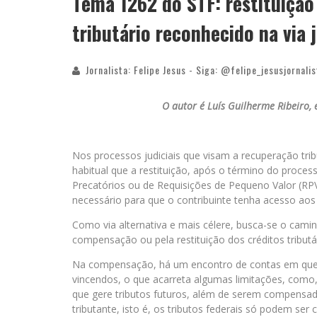
Tema 1262 do STF: restituição
tributário reconhecido na via
Jornalista: Felipe Jesus - Siga: @felipe_jesusjornalis
O autor é Luís Guilherme Ribeiro, e
Nos processos judiciais que visam a recuperação trib
habitual que a restituição, após o término do processo
Precatórios ou de Requisições de Pequeno Valor (RP
necessário para que o contribuinte tenha acesso aos 
Como via alternativa e mais célere, busca-se o caminh
compensação ou pela restituição dos créditos tributá
Na compensação, há um encontro de contas em que o
vincendos, o que acarreta algumas limitações, como
que gere tributos futuros, além de serem compensa
tributante, isto é, os tributos federais só podem se