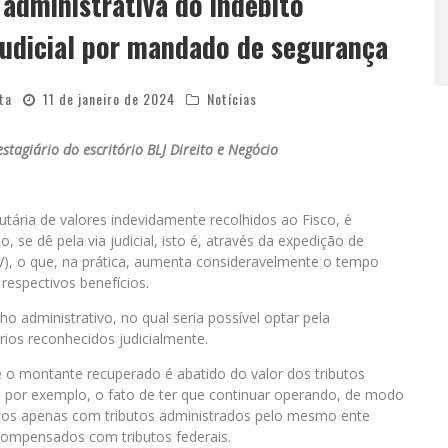
 administrativa do indébito
 judicial por mandado de segurança
ta
11 de janeiro de 2024
Notícias
stagiário do escritório BLJ Direito e Negócio
utária de valores indevidamente recolhidos ao Fisco, é
, se dê pela via judicial, isto é, através da expedição de
V), o que, na prática, aumenta consideravelmente o tempo
respectivos benefícios.
o administrativo, no qual seria possível optar pela
rios reconhecidos judicialmente.
 montante recuperado é abatido do valor dos tributos
, por exemplo, o fato de ter que continuar operando, de modo
dos apenas com tributos administrados pelo mesmo ente
r compensados com tributos federais.