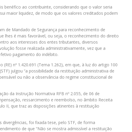
s benéfico ao contribuinte, considerando que o valor seria
ssui maior liquidez, de modo que os valores creditados podem
izaram de Mandado de Segurança para reconhecimento de
ue lhes é mais favorável, ou seja, o reconhecimento do direito
contro aos interesses dos entes tributantes, diversos
volução fosse realizada administrativamente, vez que a
efetivo pagamento do indébito.
o (RE) nº 1.420.691 (Tema 1.262), em que, à luz do artigo 100
STF) julgou “a possibilidade da restituição administrativa de
spensável ou não a observância do regime constitucional de
cação da Instrução Normativa RFB nº 2.055, de 06 de
ompensação, ressarcimento e reembolso, no âmbito Receita
o II, que traz as disposições atinentes à restituição
 divergências, foi fixada tese, pelo STF, de forma
ntendimento de que “Não se mostra admissível a restituição