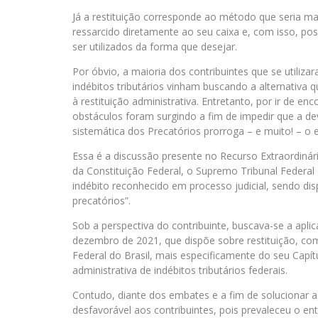
Já a restituição corresponde ao método que seria mai
ressarcido diretamente ao seu caixa e, com isso, po
ser utilizados da forma que desejar.
Por óbvio, a maioria dos contribuintes que se util
indébitos tributários vinham buscando a alternativa q
à restituição administrativa. Entretanto, por ir de en
obstáculos foram surgindo a fim de impedir que a de
sistemática dos Precatórios prorroga – e muito! – o 
Essa é a discussão presente no Recurso Extraordinári
da Constituição Federal, o Supremo Tribunal Federal (
indébito reconhecido em processo judicial, sendo di
precatórios”.
Sob a perspectiva do contribuinte, buscava-se a apli
dezembro de 2021, que dispõe sobre restituição, c
Federal do Brasil, mais especificamente do seu Capítul
administrativa de indébitos tributários federais.
Contudo, diante dos embates e a fim de solucionar as
desfavorável aos contribuintes, pois prevaleceu o e