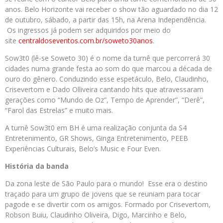
anos. Belo Horizonte vai receber o show tão aguardado no dia 12
de outubro, sábado, a partir das 15h, na Arena Independência.
Os ingressos já podem ser adquiridos por meio do
site
centraldoseventos.com.br/
soweto30anos
.
Sow3t0 (lê-se Soweto 30) é o nome da turnê que percorrerá 30
cidades numa grande festa ao som do que marcou a década de
ouro do gênero. Conduzindo esse espetáculo, Belo, Claudinho,
Crisevertom e Dado Olliveira cantando hits que atravessaram
gerações como “Mundo de Oz”, Tempo de Aprender”, “Derê”,
“Farol das Estrelas” e muito mais.
A turnê Sow3t0 em BH é uma realização conjunta da S4
Entretenimento, GR Shows, Ginga Entretenimento, PEEB
Experiências Culturais, Belo’s Music e Four Even.
História da banda
Da zona leste de São Paulo para o mundo! Esse era o destino
traçado para um grupo de jovens que se reuniam para tocar
pagode e se divertir com os amigos. Formado por Crisevertom,
Robson Buiu, Claudinho Oliveira, Digo, Marcinho e Belo,