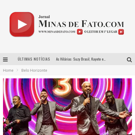
ÚLTIMAS NOTÍCIAS
As Hilárias: Suzy Brasil, Kayete e Karoline Absinto retornam a Belo Horizonte para apresentação única no Teatro Sesiminas
Home
Belo Horizonte
Projeta Cultura abre inscrições gratuitas em Conselheiro Lafaiete para oficinas de elaboração de projetos culturais e inteligência artificial
Usecorp consolida a ‘economia do uso’ no B2B brasileiro, vira S.A. e impulsiona expansão com novo fundo estruturado
Hot Wheels Monster Trucks Live™ confirma Belo Horizonte na turnê América do Sul 2027