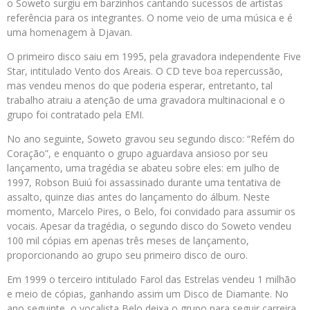
o Soweto surgiu em barzinhos cantando sucessos de artistas
referência para os integrantes. O nome veio de uma música e é
uma homenagem à Djavan.
O primeiro disco saiu em 1995, pela gravadora independente Five
Star, intitulado Vento dos Areais. O CD teve boa repercussão,
mas vendeu menos do que poderia esperar, entretanto, tal
trabalho atraiu a atenção de uma gravadora multinacional e o
grupo foi contratado pela EMI.
No ano seguinte, Soweto gravou seu segundo disco: “Refém do
Coração”, e enquanto o grupo aguardava ansioso por seu
lançamento, uma tragédia se abateu sobre eles: em julho de
1997, Robson Buiú foi assassinado durante uma tentativa de
assalto, quinze dias antes do lançamento do álbum. Neste
momento, Marcelo Pires, o Belo, foi convidado para assumir os
vocais. Apesar da tragédia, o segundo disco do Soweto vendeu
100 mil cópias em apenas três meses de lançamento,
proporcionando ao grupo seu primeiro disco de ouro.
Em 1999 o terceiro intitulado Farol das Estrelas vendeu 1 milhão
e meio de cópias, ganhando assim um Disco de Diamante. No
ano seguinte, o vocalista Belo deixa o grupo para seguir carreira