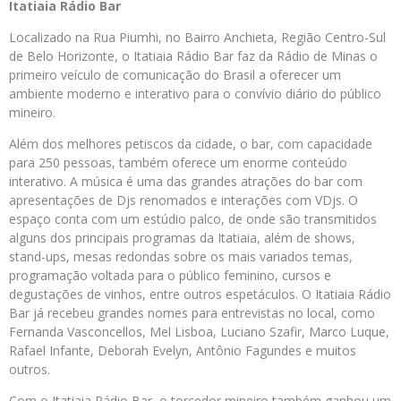
Itatiaia Rádio Bar
Localizado na Rua Piumhi, no Bairro Anchieta, Região Centro-Sul
de Belo Horizonte, o Itatiaia Rádio Bar faz da Rádio de Minas o
primeiro veículo de comunicação do Brasil a oferecer um
ambiente moderno e interativo para o convívio diário do público
mineiro.
Além dos melhores petiscos da cidade, o bar, com capacidade
para 250 pessoas, também oferece um enorme conteúdo
interativo. A música é uma das grandes atrações do bar com
apresentações de Djs renomados e interações com VDjs. O
espaço conta com um estúdio palco, de onde são transmitidos
alguns dos principais programas da Itatiaia, além de shows,
stand-ups, mesas redondas sobre os mais variados temas,
programação voltada para o público feminino, cursos e
degustações de vinhos, entre outros espetáculos. O Itatiaia Rádio
Bar já recebeu grandes nomes para entrevistas no local, como
Fernanda Vasconcellos, Mel Lisboa, Luciano Szafir, Marco Luque,
Rafael Infante, Deborah Evelyn, Antônio Fagundes e muitos
outros.
Com o Itatiaia Rádio Bar, o torcedor mineiro também ganhou um