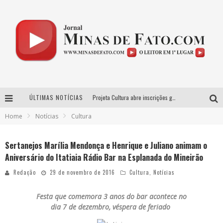
ÚLTIMAS NOTÍCIAS
Projeta Cultura abre inscrições gratuitas em Conselheiro Lafaiete para oficinas de elaboração de projetos culturais e inteligência artificial
Home
Notícias
Cultura
Usecorp consolida a ‘economia do uso’ no B2B brasileiro, vira S.A. e impulsiona expansão com novo fundo estruturado
Esplanada fica pequena e CÊ TÁ DOIDO FESTIVAL anuncia mudança para o gramado do Mineirão
Sertanejos Marília Mendonça e Henrique e Juliano animam o
Aniversário do Itatiaia Rádio Bar na Esplanada do Mineirão
As Hilárias: Suzy Brasil, Kayete e Karoline Absinto retornam a Belo Horizonte para apresentação única no Teatro Sesiminas
Redação
29 de novembro de 2016
Cultura
,
Notícias
Festa que comemora 3 anos do bar acontece no
dia 7 de dezembro, véspera de feriado