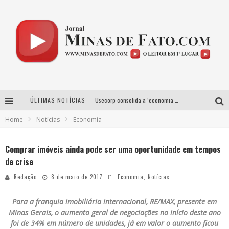
ÚLTIMAS NOTÍCIAS
Usecorp consolida a ‘economia do uso’ no B2B brasileiro, vira S.A. e impulsiona expansão com novo fundo estruturado
Home
Notícias
Economia
Esplanada fica pequena e CÊ TÁ DOIDO FESTIVAL anuncia mudança para o gramado do Mineirão
Agosto Dourado: apoio, informação e acolhimento fortalecem o sucesso da amamentação
Comprar imóveis ainda pode ser uma oportunidade em tempos
de crise
Projeta Cultura abre inscrições gratuitas em Conselheiro Lafaiete para oficinas de elaboração de projetos culturais e inteligência artificial
Redação
8 de maio de 2017
Economia
,
Notícias
Para a franquia imobiliária internacional, RE/MAX, presente em
Minas Gerais, o aumento geral de negociações no início deste ano
foi de 34% em número de unidades, já em valor o aumento ficou