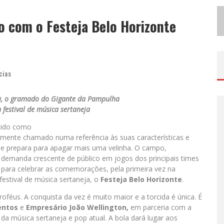
U
SECORP CONSOLIDA A ‘ECONOMIA DO USO’ NO B2B BRASILEIRO, VIRA S.A. E IMPULSIONA EXPANSÃO COM NOVO FUNDO ESTRUTURADO
o com o Festeja Belo Horizonte
H
OT WHEELS MONSTER TRUCKS LIVE™ CONFIRMA BELO HORIZONTE NA TURNÊ AMÉRICA DO SUL 2027
cias
ia, o gramado do Gigante da Pampulha
 festival de música sertaneja
cido como
mente chamado numa referência às suas características e
 se prepara para apagar mais uma velinha. O campo,
demanda crescente de público em jogos dos principais times
 para celebrar as comemorações, pela primeira vez na
festival de música sertaneja, o
Festeja Belo Horizonte
.
féus. A conquista da vez é muito maior e a torcida é única. É
entos
e
Empresário João Wellington,
em parceria com a
da música sertaneja e pop atual. A bola dará lugar aos