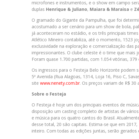
microfones e instrumentos, e o show em campo ser
duplas
Henrique & Juliano
,
Maiara & Maraisa
e
Zé
O gramado do Gigante da Pampulha, que foi determin
acostumado a ser cenário para um show de bola, palc
já aconteceram no estádio, e os três principais tim
Atlético Mineiro contabiliza, até o momento, 1523 jo
exclusividade na exploração e comercialização das p
impressionantes. O clube celeste é o time que mais j
Foram quase 1.700 partidas, com 1.054 vitórias, 379
Os ingressos para o Festeja Belo Horizonte podem s
5ª Avenida (Rua Alagoas, 1314, Loja 16, Piso C, Sava
site
www.nenety.com.br
. Os preços variam de R$ 30 
Sobre o
Festeja
O Festeja é hoje um dos principais eventos de músic
disposição um casting completo de artistas de vário
e música para os quatro cantos do Brasil. Atualment
desse total, 20 são capitais. Estima-se que em 2017, 
inteiro. Com todas as edições juntas, serão gerados 