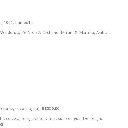
m, 1001, Pampulha.
 Mendonça, Zé Neto & Cristiano, Maiara & Maraísa, Anitta e
igerante, suco e água)
: R$220,00
, cerveja, refrigerante, citrus, suco e água, Decoração
00