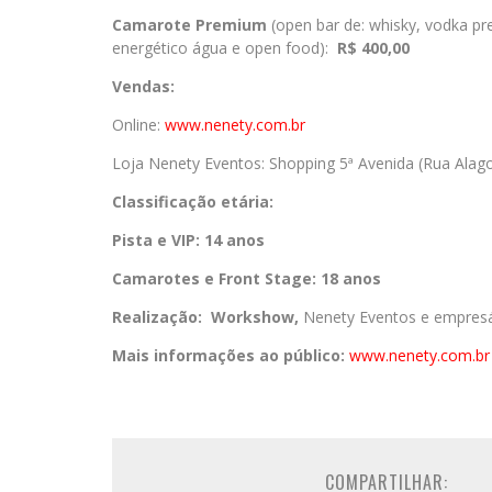
Camarote Premium
(open bar de: whisky, vodka pre
energético água e open food):
R$ 400,00
Vendas:
Online:
www.nenety.com.br
Loja Nenety Eventos: Shopping 5ª Avenida (Rua Alagoa
Classificação etária:
Pista e VIP:
14 anos
Camarotes e Front Stage:
18 anos
Realização:
Workshow,
Nenety Eventos e empresá
Mais informações ao público:
www.nenety.com.br
COMPARTILHAR: