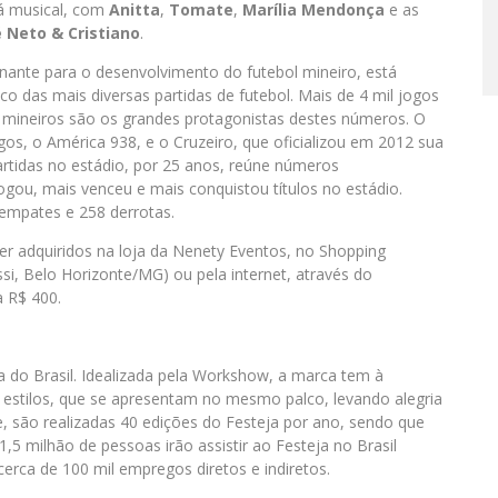
á musical, com
Anitta
,
Tomate
,
Marília Mendonça
e as
 Neto & Cristiano
.
ante para o desenvolvimento do futebol mineiro, está
o das mais diversas partidas de futebol. Mais de 4 mil jogos
es mineiros são os grandes protagonistas destes números. O
gos, o América 938, e o Cruzeiro, que oficializou em 2012 sua
artidas no estádio, por 25 anos, reúne números
ogou, mais venceu e mais conquistou títulos no estádio.
 empates e 258 derrotas.
er adquiridos na loja da Nenety Eventos, no Shopping
ssi, Belo Horizonte/MG) ou pela internet, através do
a R$ 400.
a do Brasil. Idealizada pela Workshow, a marca tem à
s estilos, que se apresentam no mesmo palco, levando alegria
e, são realizadas 40 edições do Festeja por ano, sendo que
1,5 milhão de pessoas irão assistir ao Festeja no Brasil
cerca de 100 mil empregos diretos e indiretos.