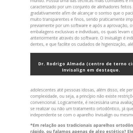
mundo. Possui uma das técnicas mais confiáveis e m
caracterizado por um conjunto de alinhadores feitos
gradativamente afim de alcançar o sorriso que o paci
muito transparentes e finos, sendo praticamente imp
previamente por um software e após a aprovação, o
embalagens exclusivas e individuais, os quais levam
anteriormente através do software. O Invisalign é in
dentes, e que facilite os cuidados de higienização, a
Dr. Rodrigo Almada (centro de terno ci
Invisalign em destaque.
adolescentes até pessoas idosas, além disso, ele pe
complexidade, ou seja, a princípio não existe restriçõe
convencional. Logicamente, é necessária uma avaliaç
se realizar ou não um tratamento ortodôntico, já q
independente se com o aparelho Invisalign ou mesmo
*Em relação aos tradicionais aparelhos ortodô
rápido, ou falamos apenas de algo estético? El