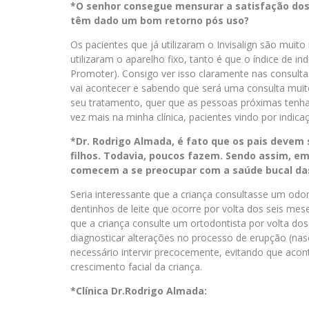
*O senhor consegue mensurar a satisfação dos
têm dado um bom retorno pós uso?
Os pacientes que já utilizaram o Invisalign são muit
utilizaram o aparelho fixo, tanto é que o índice de in
Promoter). Consigo ver isso claramente nas consult
vai acontecer e sabendo que será uma consulta muito
seu tratamento, quer que as pessoas próximas tenha
vez mais na minha clínica, pacientes vindo por indic
*Dr. Rodrigo Almada, é fato que os pais devem
filhos. Todavia, poucos fazem. Sendo assim, em 
comecem a se preocupar com a saúde bucal das
Seria interessante que a criança consultasse um odon
dentinhos de leite que ocorre por volta dos seis mes
que a criança consulte um ortodontista por volta do
diagnosticar alterações no processo de erupção (na
necessário intervir precocemente, evitando que acon
crescimento facial da criança.
*Clínica Dr.Rodrigo Almada: