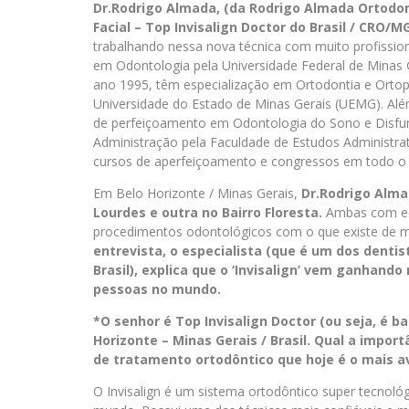
Dr.Rodrigo Almada, (da Rodrigo Almada Ortodon
Facial – Top Invisalign Doctor do Brasil / CRO/MG
trabalhando nessa nova técnica com muito profissio
em Odontologia pela Universidade Federal de Minas 
ano 1995, têm especialização em Ortodontia e Ortope
Universidade do Estado de Minas Gerais (UEMG). Alé
de perfeiçoamento em Odontologia do Sono e Disf
Administração pela Faculdade de Estudos Administrat
cursos de aperfeiçoamento e congressos em todo o B
Em Belo Horizonte / Minas Gerais,
Dr.Rodrigo Alm
Lourdes e outra no Bairro Floresta.
Ambas com equ
procedimentos odontológicos com o que existe de m
entrevista, o especialista (que é um dos dent
Brasil), explica que o ‘Invisalign’ vem ganhando
pessoas no mundo.
*O senhor é Top Invisalign Doctor (ou seja, é b
Horizonte – Minas Gerais / Brasil. Qual a impor
de tratamento ortodôntico que hoje é o mais 
O Invisalign é um sistema ortodôntico super tecnoló