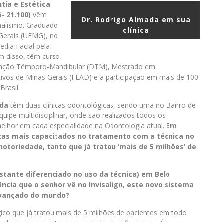
tia e Estética
- 21.100)
vêm
Dr. Rodrigo Almada em sua
nalismo. Graduado
clínica
Gerais (UFMG), no
dia Facial pela
m disso, têm curso
unção Têmporo-Mandibular (DTM), Mestrado em
ivos de Minas Gerais (FEAD) e a participação em mais de 100
rasil.
ada
têm duas clínicas odontológicas, sendo uma no Bairro de
ipe multidisciplinar, onde são realizados todos os
elhor em cada especialidade na Odontologia atual.
Em
istas mais capacitados no tratamento com a técnica no
 notoriedade, tanto que já tratou ‘mais de 5 milhões’ de
astante diferenciado no uso da técnica) em Belo
tância que o senhor vê no Invisalign, este novo sistema
avançado do mundo?
gico que já tratou mais de 5 milhões de pacientes em todo