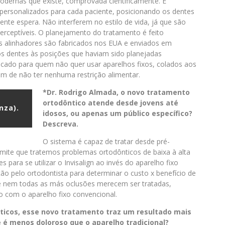
odernas que existe, comprovada cientificamente. É
 personalizados para cada paciente, posicionando os dentes
ente espera. Não interferem no estilo de vida, já que são
erceptíveis. O planejamento do tratamento é feito
s alinhadores são fabricados nos EUA e enviados em
 os dentes às posições que haviam sido planejadas
dicado para quem não quer usar aparelhos fixos, colados aos
lém de não ter nenhuma restrição alimentar.
*Dr. Rodrigo Almada, o novo tratamento
ortodôntico atende desde jovens até
nza).
idosos, ou apenas um público específico?
Descreva.
O sistema é capaz de tratar desde pré-
rmite que tratemos problemas ortodônticos de baixa à alta
s para se utilizar o Invisalign ao invés do aparelho fixo
ão pelo ortodontista para determinar o custo x benefício de
ue nem todas as más oclusões merecem ser tratadas,
 com o aparelho fixo convencional.
nticos, esse novo tratamento traz um resultado mais
e é menos doloroso que o aparelho tradicional?