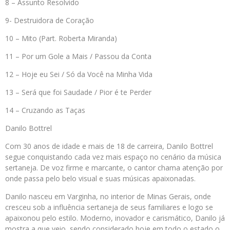
8 – Assunto Resolvido
9- Destruidora de Coração
10 – Mito (Part. Roberta Miranda)
11 – Por um Gole a Mais / Passou da Conta
12 – Hoje eu Sei / Só da Você na Minha Vida
13 – Será que foi Saudade / Pior é te Perder
14 – Cruzando as Taças
Danilo Bottrel
Com 30 anos de idade e mais de 18 de carreira, Danilo Bottrel
segue conquistando cada vez mais espaço no cenário da música
sertaneja. De voz firme e marcante, o cantor chama atenção por
onde passa pelo belo visual e suas músicas apaixonadas.
Danilo nasceu em Varginha, no interior de Minas Gerais, onde
cresceu sob a influência sertaneja de seus familiares e logo se
apaixonou pelo estilo. Moderno, inovador e carismático, Danilo já
mostra a que veio, sendo considerado hoje em todo o estado o