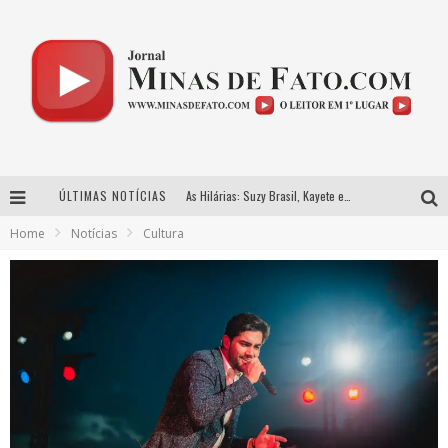
ÚLTIMAS NOTÍCIAS
As Hilárias: Suzy Brasil, Kayete e Karoline Absinto retornam a Belo Horizonte para apresentação única no Teatro Sesiminas
Home
Notícias
Cultura
Projeta Cultura abre inscrições gratuitas em Conselheiro Lafaiete para oficinas de elaboração de projetos culturais e inteligência artificial
Usecorp consolida a ‘economia do uso’ no B2B brasileiro, vira S.A. e impulsiona expansão com novo fundo estruturado
Hot Wheels Monster Trucks Live™ confirma Belo Horizonte na turnê América do Sul 2027