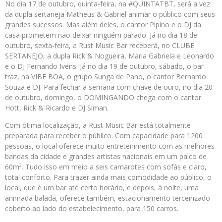
No dia 17 de outubro, quinta-feira, na #QUINTATBT, será a vez
da dupla sertaneja Matheus & Gabriel animar o público com seus
grandes sucessos. Mas além deles, o cantor Pipino e o DJ da
casa prometem não deixar ninguém parado. Já no dia 18 de
outubro, sexta-feira, a Rust Music Bar receberá, no CLUBE
SERTANEJO, a dupla Rick & Nogueira, Maria Gabriela e Leonardo
e o DJ Fernando Ivens. Já no dia 19 de outubro, sábado, o bar
traz, na VIBE BOA, o grupo Sunga de Pano, o cantor Bernardo
Souza e DJ. Para fechar a semana com chave de ouro, no dia 20
de outubro, domingo, o DOMINGANDO chega com o cantor
Hott, Rick & Ricardo e DJ Siman.
Com ótima localização, a Rust Music Bar está totalmente
preparada para receber o público. Com capacidade para 1200
pessoas, o local oferece muito entretenimento com as melhores
bandas da cidade e grandes artistas nacionais em um palco de
60m². Tudo isso em meio a seis camarotes com sofás e claro,
total conforto. Para trazer ainda mais comodidade ao público, o
local, que é um bar até certo horário, e depois, à noite, uma
animada balada, oferece também, estacionamento terceirizado
coberto ao lado do estabelecimento, para 150 carros.