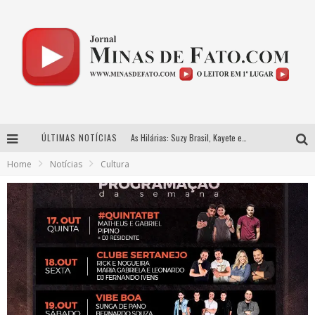
ÚLTIMAS NOTÍCIAS
As Hilárias: Suzy Brasil, Kayete e Karoline Absinto retornam a Belo Horizonte para apresentação única no Teatro Sesiminas
Home
Notícias
Cultura
Projeta Cultura abre inscrições gratuitas em Conselheiro Lafaiete para oficinas de elaboração de projetos culturais e inteligência artificial
Usecorp consolida a ‘economia do uso’ no B2B brasileiro, vira S.A. e impulsiona expansão com novo fundo estruturado
Hot Wheels Monster Trucks Live™ confirma Belo Horizonte na turnê América do Sul 2027