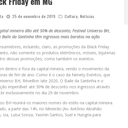
ck Friday em MG
ta
25 de novembro de 2019
Cultura
,
Notícias
apital mineira dão até 30% de desconto; Festival Universo BH,
a e Baile da Santinha têm ingressos mais baratos na ação
sumidores, incluindo, claro, as promoções da Black Friday
nto, não somente os produtos eletrônicos, móveis, bijuterias
dentro dessas promoções, como também os eventos.
em dentro e fora da capital mineira, vendo o movimento da
ras de fim de ano. Como é o caso da Nenety Eventos, que
niverso BH, Réveillon Iate 2020, O Baile da Santinha e o
ção imperdível: até 30% de desconto nos ingressos através
.br exclusivamente no dia 29 de novembro.
so BH reunirá os maiores nomes do estilo na capital mineira.
o, a partir das 14h, no Mineirão (Av. Antônio Abrahão
a, Iza, Luísa Sonza, Yasmin Santos, Suel e Hungria para