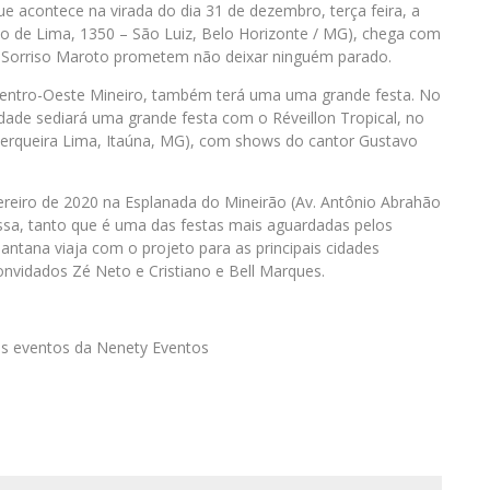
que acontece na virada do dia 31 de dezembro, terça feira, a
grão de Lima, 1350 – São Luiz, Belo Horizonte / MG), chega com
 e Sorriso Maroto prometem não deixar ninguém parado.
o Centro-Oeste Mineiro, também terá uma uma grande festa. No
cidade sediará uma grande festa com o Réveillon Tropical, no
 Cerqueira Lima, Itaúna, MG), com shows do cantor Gustavo
vereiro de 2020 na Esplanada do Mineirão (Av. Antônio Abrahão
sa, tanto que é uma das festas mais aguardadas pelos
antana viaja com o projeto para as principais cidades
convidados Zé Neto e Cristiano e Bell Marques.
os eventos da Nenety Eventos