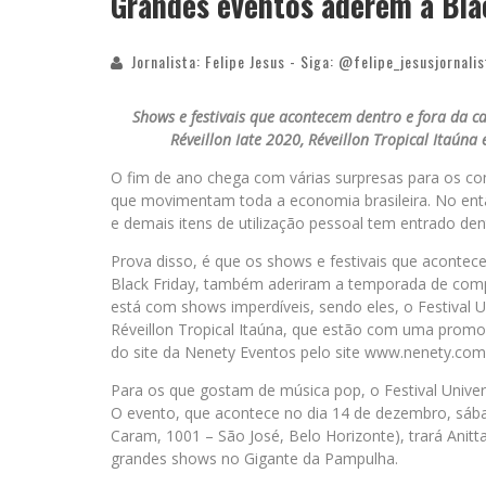
Grandes eventos aderem à Bla
Jornalista: Felipe Jesus - Siga: @felipe_jesusjornalis
Shows e festivais que acontecem dentro e fora da c
Réveillon Iate 2020, Réveillon Tropical Itaún
O fim de ano chega com várias surpresas para os con
que movimentam toda a economia brasileira. No enta
e demais itens de utilização pessoal tem entrado 
Prova disso, é que os shows e festivais que acontec
Black Friday, também aderiram a temporada de comp
está com shows imperdíveis, sendo eles, o Festival U
Réveillon Tropical Itaúna, que estão com uma promo
do site da Nenety Eventos pelo site www.nenety.com
Para os que gostam de música pop, o Festival Univer
O evento, que acontece no dia 14 de dezembro, sábad
Caram, 1001 – São José, Belo Horizonte), trará Anitt
grandes shows no Gigante da Pampulha.