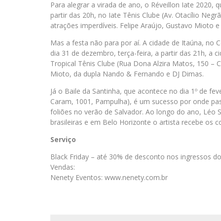
Para alegrar a virada de ano, o Réveillon Iate 2020, 
partir das 20h, no Iate Tênis Clube (Av. Otacílio Ne
atrações imperdíveis. Felipe Araújo, Gustavo Mioto
Mas a festa não para por aí. A cidade de Itaúna, n
dia 31 de dezembro, terça-feira, a partir das 21h, a 
Tropical Tênis Clube (Rua Dona Alzira Matos, 150 –
Mioto, da dupla Nando & Fernando e DJ Dimas.
Já o Baile da Santinha, que acontece no dia 1º de fe
Caram, 1001, Pampulha), é um sucesso por onde pas
foliões no verão de Salvador. Ao longo do ano, Léo S
brasileiras e em Belo Horizonte o artista recebe os 
Serviço
Black Friday – até 30% de desconto nos ingressos d
Vendas:
Nenety Eventos: www.nenety.com.br