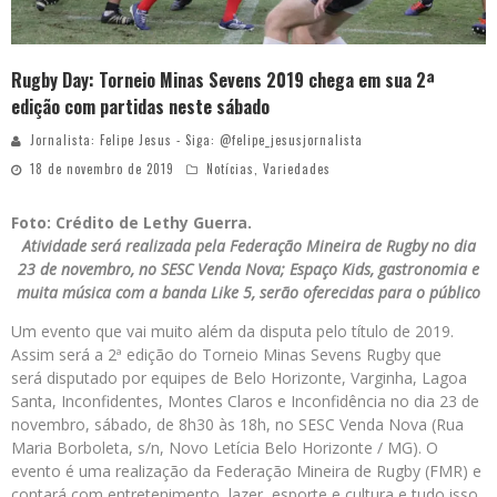
Rugby Day: Torneio Minas Sevens 2019 chega em sua 2ª
edição com partidas neste sábado
Jornalista: Felipe Jesus - Siga: @felipe_jesusjornalista
18 de novembro de 2019
Notícias
,
Variedades
Foto: Crédito de Lethy Guerra.
Atividade será realizada pela Federação Mineira de Rugby no dia
23 de novembro, no SESC Venda Nova; Espaço Kids, gastronomia e
muita música com a banda Like 5, serão oferecidas para o público
Um evento que vai muito além da disputa pelo título de 2019.
Assim será a 2ª edição do Torneio Minas Sevens Rugby que
será disputado por equipes de Belo Horizonte, Varginha, Lagoa
Santa, Inconfidentes, Montes Claros e Inconfidência no dia 23 de
novembro, sábado, de 8h30 às 18h, no SESC Venda Nova (Rua
Maria Borboleta, s/n, Novo Letícia Belo Horizonte / MG). O
evento é uma realização da Federação Mineira de Rugby (FMR) e
contará com entretenimento, lazer, esporte e cultura e tudo isso,