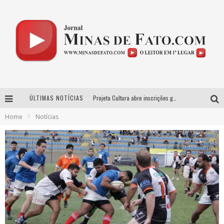
Projeta Cultura abre inscrições gratuitas em Conselheiro Lafaiete para oficinas de elaboração de projetos culturais e inteligência artificial
ÚLTIMAS NOTÍCIAS
Usecorp consolida a ‘economia do uso’ no B2B brasileiro, vira S.A. e impulsiona expansão com novo fundo estruturado
Home
Notícias
Esplanada fica pequena e CÊ TÁ DOIDO FESTIVAL anuncia mudança para o gramado do Mineirão
As Hilárias: Suzy Brasil, Kayete e Karoline Absinto retornam a Belo Horizonte para apresentação única no Teatro Sesiminas