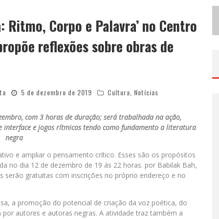
U
SECORP CONSOLIDA A ‘ECONOMIA DO USO’ NO B2B BRASILEIRO, VIRA S.A. E IMPULSIONA EXPANSÃO COM NOVO FUNDO ESTRUTURADO
a: Ritmo, Corpo e Palavra’ no Centro
H
OT WHEELS MONSTER TRUCKS LIVE™ CONFIRMA BELO HORIZONTE NA TURNÊ AMÉRICA DO SUL 2027
propõe reflexões sobre obras de
ta
5 de dezembro de 2019
Cultura
,
Notícias
ezembro, com 3 horas de duração; será trabalhada na ação,
 interface e jogos rítmicos tendo como fundamento a literatura
negra
iativo e ampliar o pensamento crítico. Esses são os propósitos
rada no dia 12 de dezembro de 19 ás 22 horas. por Babilak Bah,
des serão gratuitas com inscrições no próprio endereço e no
isa, a promoção do potencial de criação da voz poética, do
a por autores e autoras negras. A atividade traz também a