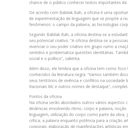
chance de o público conhecer textos importantes da l
De acordo com Babilak Bah, a oficina é uma oportun
de experimentação de linguagem que se propõe a rea
fenômenos: o campo da palavra, as tecnologias corpor
Segundo Babilak Bah, a oficina destina-se a estudant
seu potencial criativo. “A oficina destina-se a pesso
vivenciar o seu poder criativo em grupo rumo a criaçã
sentidos e problematiza questões identitárias. Tam
social e o político”, salienta.
Além disso, ele lembra que a oficina tem como foco
conhecidos da literatura negra. “Vamos também disc
seus territórios de vivência e conflitos na sociedade
Racionais Mc e outros nomes de destaque”, complet
Pontos da oficina
Na oficina serão abordados outros vários aspecto
dinâmicas envolvendo ritmo, corpo e palavra, noção 
linguagem, utilização do corpo como parte da obra, 
crítica, a palavra enquanto potência para a criação ar
corporais; elaboração de manifestações artísticas e