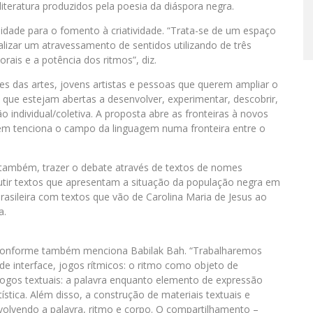
iteratura produzidos pela poesia da diáspora negra.
idade para o fomento à criatividade. “Trata-se de um espaço
lizar um atravessamento de sentidos utilizando de três
ais e a potência dos ritmos”, diz.
es das artes, jovens artistas e pessoas que querem ampliar o
as que estejam abertas a desenvolver, experimentar, descobrir,
o individual/coletiva. A proposta abre as fronteiras à novos
bém tenciona o campo da linguagem numa fronteira entre o
 também, trazer o debate através de textos de nomes
utir textos que apresentam a situação da população negra em
 brasileira com textos que vão de Carolina Maria de Jesus ao
a.
s conforme também menciona Babilak Bah. “Trabalharemos
de interface, jogos rítmicos: o ritmo como objeto de
jogos textuais: a palavra enquanto elemento de expressão
tística. Além disso, a construção de materiais textuais e
nvolvendo a palavra, ritmo e corpo. O compartilhamento –