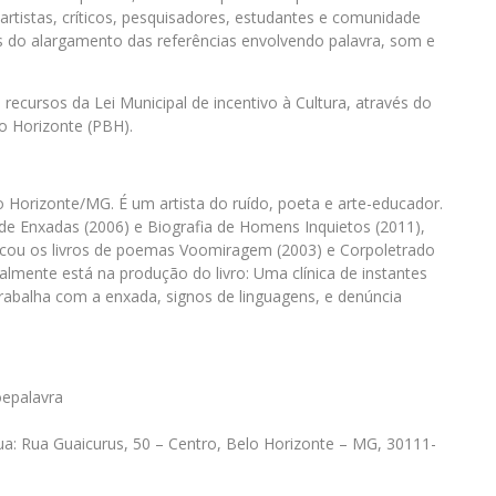
 artistas, críticos, pesquisadores, estudantes e comunidade
des do alargamento das referências envolvendo palavra, som e
 recursos da Lei Municipal de incentivo à Cultura, através do
lo Horizonte (PBH).
 Horizonte/MG. É um artista do ruído, poeta e arte-educador.
 de Enxadas (2006) e Biografia de Homens Inquietos (2011),
cou os livros de poemas Voomiragem (2003) e Corpoletrado
almente está na produção do livro: Uma clínica de instantes
rabalha com a enxada, signos de linguagens, e denúncia
oepalavra
Rua: Rua Guaicurus, 50 – Centro, Belo Horizonte – MG, 30111-