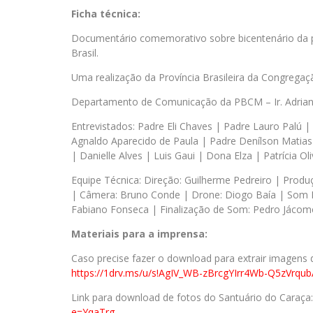
Ficha técnica:
Documentário comemorativo sobre bicentenário da pr
Brasil.
Uma realização da Província Brasileira da Congregaç
Departamento de Comunicação da PBCM – Ir. Adriano
Entrevistados: Padre Eli Chaves | Padre Lauro Palú 
Agnaldo Aparecido de Paula | Padre Denílson Matia
| Danielle Alves | Luis Gaui | Dona Elza | Patrícia Oli
Equipe Técnica: Direção: Guilherme Pedreiro | Produ
| Câmera: Bruno Conde | Drone: Diogo Baía | Som D
Fabiano Fonseca | Finalização de Som: Pedro Jácom
Materiais para a imprensa:
Caso precise fazer o download para extrair imagens d
https://1drv.ms/u/s!AgIV_WB-zBrcgYIrr4Wb-Q5zVrqu
Link para download de fotos do Santuário do Caraça
e=YqaTrg