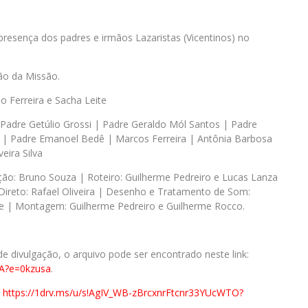
esença dos padres e irmãos Lazaristas (Vicentinos) no
ão da Missão.
 Ferreira e Sacha Leite
| Padre Getúlio Grossi | Padre Geraldo Mól Santos | Padre
s | Padre Emanoel Bedê | Marcos Ferreira | Antônia Barbosa
veira Silva
ção: Bruno Souza | Roteiro: Guilherme Pedreiro e Lucas Lanza
ireto: Rafael Oliveira | Desenho e Tratamento de Som:
e | Montagem: Guilherme Pedreiro e Guilherme Rocco.
e divulgação, o arquivo pode ser encontrado neste link:
bA?e=0kzusa
.
:
https://1drv.ms/u/s!AgIV_WB-
zBrcxnrFtcnr33YUcWTO?