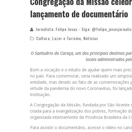
Congregação da Missão celebr
lançamento de documentário
Jornalista: Felipe Jesus - Siga: @felipe_jesusjornalis
Cultura
,
Lazer e Turismo
,
Notícias
O Santuário do Caraça, um dos principais destinos par
locais administrados pela
C
om a vocação e o intuito de ajudar quem mais prec
no país. Para comemorar, seria realizado um simpósio
entidade, mas devido ao fato de as comemorações pr
virtude da pandemia do novo Coronavírus, foi lançad
instituição.
A Congregação da Missão, fundada por São Vicente de 
criada para a evangelização dos pobres, formação do
organizada internamente da Província Brasileira da C
Para assistir o documentário, acesse o vídeo no cana