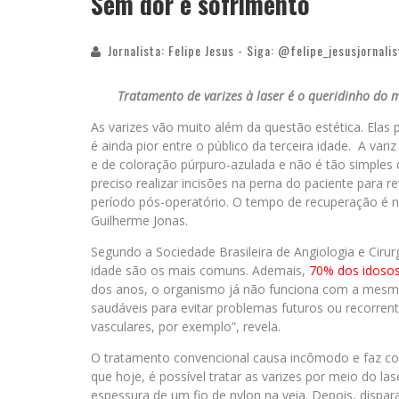
Sem dor e sofrimento
Jornalista: Felipe Jesus - Siga: @felipe_jesusjornalis
Tratamento de varizes à laser é o queridinho do 
As varizes vão muito além da questão estética. Ela
é ainda pior entre o público da terceira idade. A var
e de coloração púrpuro-azulada e não é tão simples 
preciso realizar incisões na perna do paciente para r
período pós-operatório. O tempo de recuperação é no
Guilherme Jonas.
Segundo a Sociedade Brasileira de Angiologia e Cirur
idade são os mais comuns. Ademais,
70% dos idosos
dos anos, o organismo já não funciona com a mesma a
saudáveis para evitar problemas futuros ou recorren
vasculares, por exemplo”, revela.
O tratamento convencional causa incômodo e faz com
que hoje, é possível tratar as varizes por meio do las
espessura de um fio de nylon na veia. Depois, dispar