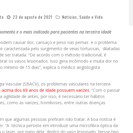
ta
23 de agosto de 2021
Notícias
,
Saúde e Vida
momento e o mais indicado para pacientes na terceira idade
s podem causar dor, cansaço e peso nas pernas e o problema
iz é caracterizada pelo surgimento de veias tortuosas, dilatadas
de ser tratada. “De acordo com o método tradicional, é
etirar os vasos lesionados. Isso gera incômodo e muita dor no
 mínimo de 15 dias”, explica o médico angiologista
gia Vascular (SBACV), os problemas vasculares na terceira
 acima dos 69 anos de idade possuem varizes
. “Com o passar
gilidade de antes, por isso, é necessário ter hábitos
tes, como as varizes, tromboses, entre outras doenças
 que algumas pessoas prefiram não tratar. A boa notícia é
er. “A técnica persiste em introduzir uma microfibra óptica da
a o laser, por meio dela, dentro do vaso lesionado. Nesse tipo