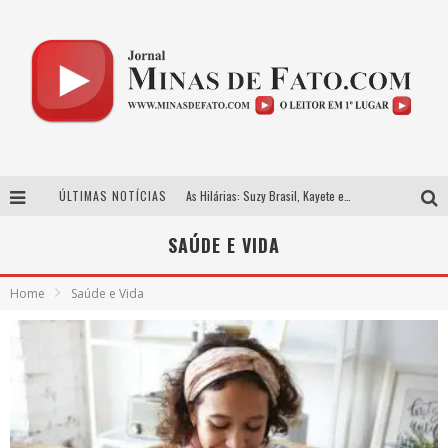
ÚLTIMAS NOTÍCIAS
As Hilárias: Suzy Brasil, Kayete e Karoline Absinto retornam a Belo Horizonte para apresentação única no Teatro Sesiminas
Projeta Cultura abre inscrições gratuitas em Conselheiro Lafaiete para oficinas de elaboração de projetos culturais e inteligência artificial
SAÚDE E VIDA
Usecorp consolida a ‘economia do uso’ no B2B brasileiro, vira S.A. e impulsiona expansão com novo fundo estruturado
Home
Saúde e Vida
Hot Wheels Monster Trucks Live™ confirma Belo Horizonte na turnê América do Sul 2027