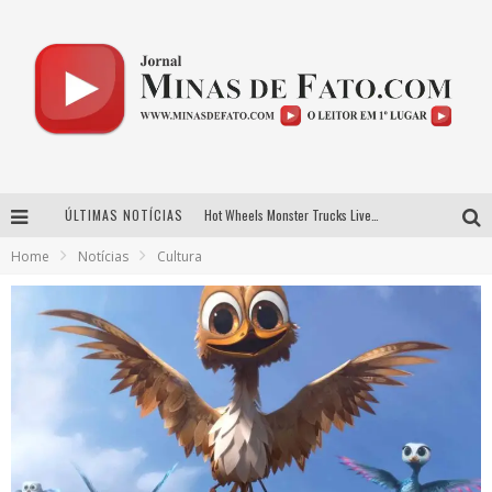
ÚLTIMAS NOTÍCIAS
Hot Wheels Monster Trucks Live™ confirma Belo Horizonte na turnê América do Sul 2027
Home
Notícias
Cultura
As Hilárias: Suzy Brasil, Kayete e Karoline Absinto retornam a Belo Horizonte para apresentação única no Teatro Sesiminas
Projeta Cultura abre inscrições gratuitas em Conselheiro Lafaiete para oficinas de elaboração de projetos culturais e inteligência artificial
Novo sucesso de Evandro Jr. ganha força em roteiro de divulgação pelas principais emissoras do Triângulo Mineiro