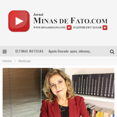
ÚLTIMAS NOTÍCIAS
Agosto Dourado: apoio, informação e acolhimento fortalecem o sucesso da amamentação
Home
Notícias
Milton Guedes, o “músico dos músicos”, apresenta show da turnê “Milton Canta Lulu” em BH
Com ingressos esgotados desde junho, Churrasquinho Menos é Mais agita BH na próxima semana
Esplanada fica pequena e CÊ TÁ DOIDO FESTIVAL anuncia mudança para o gramado do Mineirão