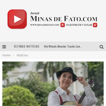
ÚLTIMAS NOTÍCIAS
Hot Wheels Monster Trucks Live™ confirma Belo Horizonte na turnê América do Sul 2027
Home
Notícias
As Hilárias: Suzy Brasil, Kayete e Karoline Absinto retornam a Belo Horizonte para apresentação única no Teatro Sesiminas
Projeta Cultura abre inscrições gratuitas em Conselheiro Lafaiete para oficinas de elaboração de projetos culturais e inteligência artificial
Novo sucesso de Evandro Jr. ganha força em roteiro de divulgação pelas principais emissoras do Triângulo Mineiro