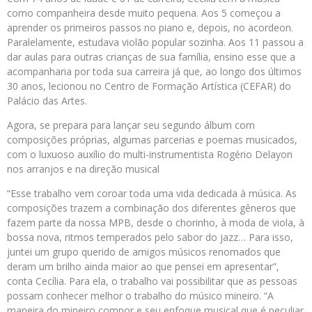
como companheira desde muito pequena. Aos 5 começou a
aprender os primeiros passos no piano e, depois, no acordeon.
Paralelamente, estudava violão popular sozinha. Aos 11 passou a
dar aulas para outras crianças de sua família, ensino esse que a
acompanharia por toda sua carreira já que, ao longo dos últimos
30 anos, lecionou no Centro de Formação Artística (CEFAR) do
Palácio das Artes.
Agora, se prepara para lançar seu segundo álbum com
composições próprias, algumas parcerias e poemas musicados,
com o luxuoso auxílio do multi-instrumentista Rogério Delayon
nos arranjos e na direção musical
“Esse trabalho vem coroar toda uma vida dedicada à música. As
composições trazem a combinação dos diferentes gêneros que
fazem parte da nossa MPB, desde o chorinho, à moda de viola, à
bossa nova, ritmos temperados pelo sabor do jazz… Para isso,
juntei um grupo querido de amigos músicos renomados que
deram um brilho ainda maior ao que pensei em apresentar”,
conta Cecília. Para ela, o trabalho vai possibilitar que as pessoas
possam conhecer melhor o trabalho do músico mineiro. “A
maneira do mineiro compor e seu enfoque musical que é peculiar