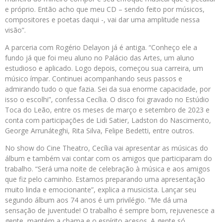
e próprio. Então acho que meu CD – sendo feito por músicos,
compositores e poetas daqui -, vai dar uma amplitude nessa
visão”.
A parceria com Rogério Delayon já é antiga. “Conheço ele a
fundo já que foi meu aluno no Palácio das Artes, um aluno
estudioso e aplicado. Logo depois, começou sua carreira, um
músico ímpar. Continuei acompanhando seus passos e
admirando tudo o que fazia. Sei da sua enorme capacidade, por
isso o escolhi”, confessa Cecília. O disco foi gravado no Estúdio
Toca do Leão, entre os meses de março e setembro de 2023 e
conta com participações de Lidi Satier, Ladston do Nascimento,
George Arrunáteghi, Rita Silva, Felipe Bedetti, entre outros.
No show do Cine Theatro, Cecília vai apresentar as músicas do
álbum e também vai contar com os amigos que participaram do
trabalho. “Será uma noite de celebração à música e aos amigos
que fiz pelo caminho. Estamos preparando uma apresentação
muito linda e emocionante”, explica a musicista. Lançar seu
segundo álbum aos 74 anos é um privilégio. “Me dá uma
sensação de juventude! O trabalho é sempre bom, rejuvenesce a
gente, mantém a chama e o espírito acesos. A gente só