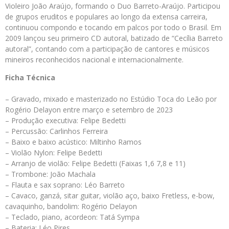
Violeiro João Araújo, formando o Duo Barreto-Araújo. Participou
de grupos eruditos e populares ao longo da extensa carreira,
continuou compondo e tocando em palcos por todo o Brasil. Em
2009 lançou seu primeiro CD autoral, batizado de “Cecília Barreto
autoral”, contando com a participação de cantores e músicos
mineiros reconhecidos nacional e internacionalmente.
Ficha Técnica
– Gravado, mixado e masterizado no Estúdio Toca do Leão por
Rogério Delayon entre março e setembro de 2023
– Produção executiva: Felipe Bedetti
– Percussão: Carlinhos Ferreira
– Baixo e baixo acústico: Miltinho Ramos
– Violão Nylon: Felipe Bedetti
– Arranjo de violão: Felipe Bedetti (Faixas 1,6 7,8 e 11)
– Trombone: João Machala
– Flauta e sax soprano: Léo Barreto
– Cavaco, ganzá, sitar guitar, violão aço, baixo Fretless, e-bow,
cavaquinho, bandolim: Rogério Delayon
– Teclado, piano, acordeon: Tatá Sympa
– Bateria: Léo Pires