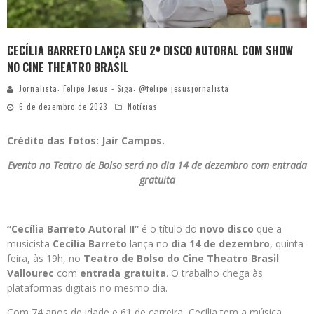
CECÍLIA BARRETO LANÇA SEU 2º DISCO AUTORAL COM SHOW
NO CINE THEATRO BRASIL
Jornalista: Felipe Jesus - Siga: @felipe_jesusjornalista
6 de dezembro de 2023
Notícias
Crédito das fotos: Jair Campos.
Evento no Teatro de Bolso será no dia 14 de dezembro com entrada
gratuita
“Cecília Barreto Autoral II”
é o título do
novo disco
que a
musicista
Cecília Barreto
lança no
dia 14 de dezembro
, quinta-
feira, às 19h, no
Teatro de Bolso do Cine Theatro Brasil
Vallourec
com
entrada gratuita
. O trabalho chega às
plataformas digitais no mesmo dia.
Com 74 anos de idade e 61 de carreira, Cecília tem a música