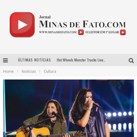
ÚLTIMAS NOTÍCIAS
Hot Wheels Monster Trucks Live™ confirma Belo Horizonte na turnê América do Sul 2027
Home
Notícias
Cultura
As Hilárias: Suzy Brasil, Kayete e Karoline Absinto retornam a Belo Horizonte para apresentação única no Teatro Sesiminas
Projeta Cultura abre inscrições gratuitas em Conselheiro Lafaiete para oficinas de elaboração de projetos culturais e inteligência artificial
Novo sucesso de Evandro Jr. ganha força em roteiro de divulgação pelas principais emissoras do Triângulo Mineiro