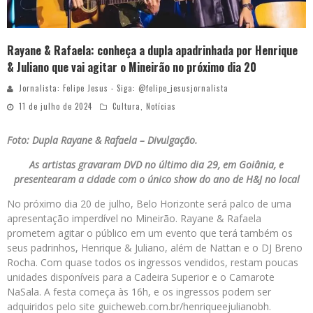
Rayane & Rafaela: conheça a dupla apadrinhada por Henrique
& Juliano que vai agitar o Mineirão no próximo dia 20
Jornalista: Felipe Jesus - Siga: @felipe_jesusjornalista
11 de julho de 2024
Cultura
,
Notícias
Foto: Dupla Rayane & Rafaela –
Divulgação.
As artistas gravaram DVD no último dia 29, em Goiânia, e
presentearam a cidade com o único show do ano de H&J no local
No próximo dia 20 de julho, Belo Horizonte será palco de uma
apresentação imperdível no Mineirão. Rayane & Rafaela
prometem agitar o público em um evento que terá também os
seus padrinhos, Henrique & Juliano, além de Nattan e o DJ Breno
Rocha. Com quase todos os ingressos vendidos, restam poucas
unidades disponíveis para a Cadeira Superior e o Camarote
NaSala. A festa começa às 16h, e os ingressos podem ser
adquiridos pelo site guicheweb.com.br/henriqueejulianobh.