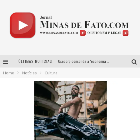
ÚLTIMAS NOTÍCIAS
Usecorp consolida a ‘economia do uso’ no B2B brasileiro, vira S.A. e impulsiona expansão com novo fundo estruturado
Home
Notícias
Cultura
Esplanada fica pequena e CÊ TÁ DOIDO FESTIVAL anuncia mudança para o gramado do Mineirão
Agosto Dourado: apoio, informação e acolhimento fortalecem o sucesso da amamentação
Projeta Cultura abre inscrições gratuitas em Conselheiro Lafaiete para oficinas de elaboração de projetos culturais e inteligência artificial