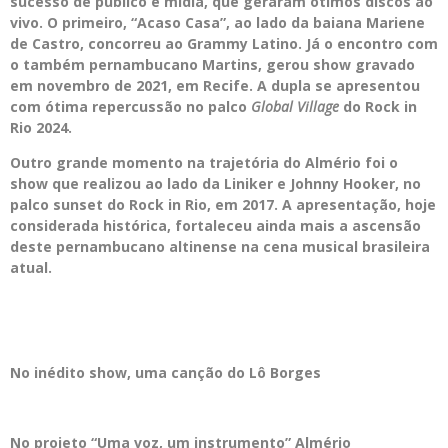
sucesso de público e mídia, que geraram ótimos discos ao
vivo. O primeiro, “Acaso Casa”, ao lado da baiana Mariene
de Castro, concorreu ao Grammy Latino. Já o encontro com
o também pernambucano Martins, gerou show gravado
em novembro de 2021, em Recife. A dupla se apresentou
com ótima repercussão
no palco
Global Village
do Rock in
Rio 2024.
Outro grande momento na trajetória do Almério foi o
show que realizou ao lado da Liniker e Johnny Hooker, no
palco sunset do Rock in Rio, em 2017. A apresentação, hoje
considerada histórica, fortaleceu ainda mais a ascensão
deste pernambucano altinense na cena musical brasileira
atual.
No inédito show, uma canção do Lô Borges
No projeto “Uma voz, um instrumento” Almério