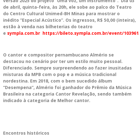
versão 2025 do projeto “Uma voz, um instrumento”. Dia 03
de abril, quinta-feira, às 20h, ele sobe ao palco do Teatro
do Centro Cultural Unimed-BH Minas para mostrar o
inédito “Especial Acústico”. Os ingressos, R$ 50,00 (inteira),
estão à venda nas bilheterias do teatro
e
sympla.com.br
https://bileto.sympla.com.br/event/103961
O cantor e compositor pernambucano Almério se
destacou no cenário por ter um estilo muito pessoal.
Diferenciado. Sempre surpreendendo ao fazer inusitadas
misturas da MPB com o pop e a música tradicional
nordestina. Em 2018, com o bem sucedido álbum
“Desempena”, Almério foi ganhador do Prêmio da Música
Brasileira na categoria Cantor Revelação, sendo também
indicado à categoria de Melhor cantor.
Encontros históricos