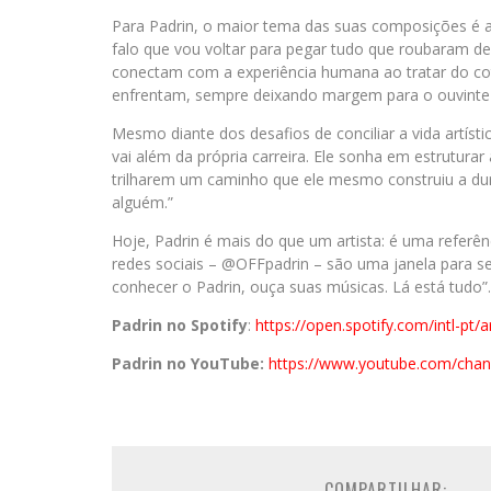
Para Padrin, o maior tema das suas composições é a b
falo que vou voltar para pegar tudo que roubaram de 
conectam com a experiência humana ao tratar do coti
enfrentam, sempre deixando margem para o ouvinte i
Mesmo diante dos desafios de conciliar a vida artíst
vai além da própria carreira. Ele sonha em estruturar
trilharem um caminho que ele mesmo construiu a dur
alguém.”
Hoje, Padrin é mais do que um artista: é uma refer
redes sociais – @OFFpadrin – são uma janela para se
conhecer o Padrin, ouça suas músicas. Lá está tudo”.
Padrin no Spotify
:
https://open.spotify.com/intl-
Padrin no YouTube:
https://www.youtube.com/ch
COMPARTILHAR: