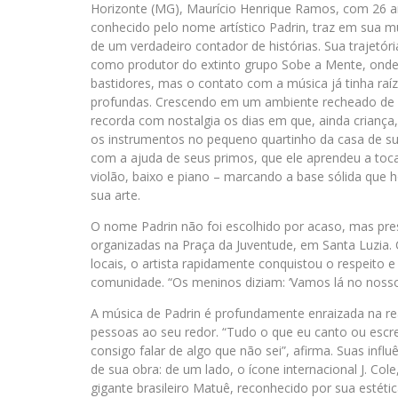
Horizonte (MG), Maurício Henrique Ramos, com 26 a
conhecido pelo nome artístico Padrin, traz em sua m
de um verdadeiro contador de histórias. Sua trajetó
como produtor do extinto grupo Sobe a Mente, onde
bastidores, mas o contato com a música já tinha raí
profundas. Crescendo em um ambiente recheado de 
recorda com nostalgia os dias em que, ainda criança
os instrumentos no pequeno quartinho da casa de sua 
com a ajuda de seus primos, que ele aprendeu a tocar
violão, baixo e piano – marcando a base sólida que 
sua arte.
O nome Padrin não foi escolhido por acaso, mas pre
organizadas na Praça da Juventude, em Santa Luzia. 
locais, o artista rapidamente conquistou o respeito 
comunidade. “Os meninos diziam: ‘Vamos lá no nosso 
A música de Padrin é profundamente enraizada na rea
pessoas ao seu redor. “Tudo o que eu canto ou escrev
consigo falar de algo que não sei”, afirma. Suas infl
de sua obra: de um lado, o ícone internacional J. Cole,
gigante brasileiro Matuê, reconhecido por sua estétic