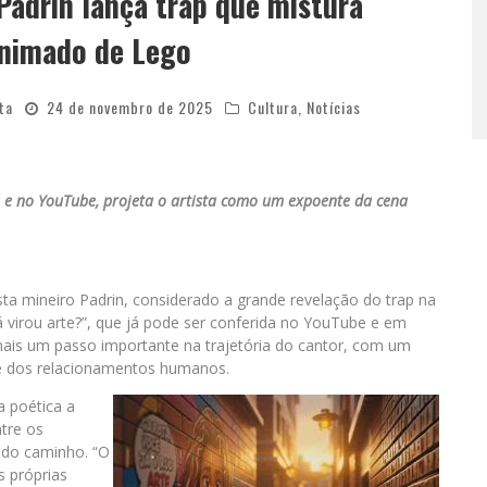
 Padrin lança trap que mistura
animado de Lego
ta
24 de novembro de 2025
Cultura
,
Notícias
is e no YouTube, projeta o artista como um expoente da cena
sta mineiro Padrin, considerado a grande revelação do trap na
á virou arte?”, que já pode ser conferida no YouTube e em
mais um passo importante na trajetória do cantor, com um
ade dos relacionamentos humanos.
a poética a
tre os
 do caminho. “O
s próprias