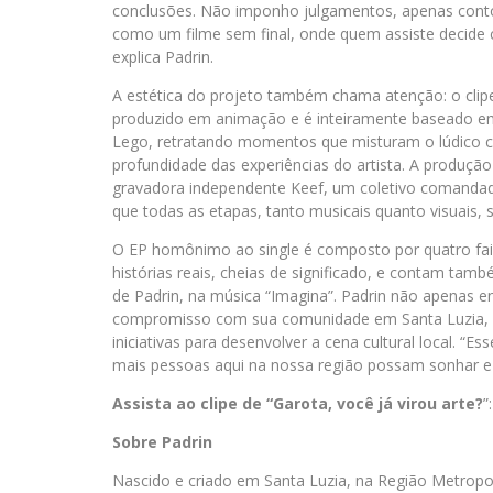
conclusões. Não imponho julgamentos, apenas conto 
como um filme sem final, onde quem assiste decide
explica Padrin.
A estética do projeto também chama atenção: o clip
produzido em animação e é inteiramente baseado 
Lego, retratando momentos que misturam o lúdico 
profundidade das experiências do artista. A produção
gravadora independente Keef, um coletivo comandado
que todas as etapas, tanto musicais quanto visuais, 
O EP homônimo ao single é composto por quatro faix
histórias reais, cheias de significado, e contam ta
de Padrin, na música “Imagina”. Padrin não apenas
compromisso com sua comunidade em Santa Luzia, na
iniciativas para desenvolver a cena cultural local. 
mais pessoas aqui na nossa região possam sonhar e r
Assista ao clipe de “Garota, você já virou arte?
”
Sobre Padrin
Nascido e criado em Santa Luzia, na Região Metropo