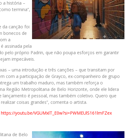
a história –
 como termina”,
e da canção foi
em bonecos de
com a
 é assinada pela
 pelo próprio Padrin, que não poupa esforços em garantir
sejam impecáveis.
as – uma introdução e três canções – que transitam por
mbém com a participação de Grayco, ex-companheiro de grupo
 entrega um trabalho maduro, mas também reforça o
 Região Metropolitana de Belo Horizonte, onde ele lidera
“Esse lançamento é pessoal, mas também coletivo. Quero que
ealizar coisas grandes”, comenta o artista.
:
https://youtu.be/VGUMxlT_E0w?si=PWMEUlS161lmFZex
litana de Belo