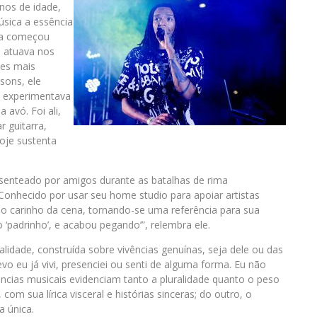
nos de idade,
úsica a essência
ria começou
 atuava nos
zes mais
sons, ele
, experimentava
avó. Foi ali,
 guitarra,
hoje sustenta
senteado por amigos durante as batalhas de rima
Conhecido por usar seu home studio para apoiar artistas
e o carinho da cena, tornando-se uma referência para sua
‘padrinho’, e acabou pegando’”, relembra ele.
lidade, construída sobre vivências genuínas, seja dele ou das
o eu já vivi, presenciei ou senti de alguma forma. Eu não
uências musicais evidenciam tanto a pluralidade quanto o peso
 com sua lírica visceral e histórias sinceras; do outro, o
a única.