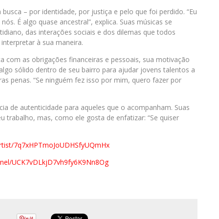
usca – por identidade, por justiça e pelo que foi perdido. “Eu
nós. É algo quase ancestral”, explica. Suas músicas se
diano, das interações sociais e dos dilemas que todos
nterpretar à sua maneira.
ica com as obrigações financeiras e pessoais, sua motivação
 algo sólido dentro de seu bairro para ajudar jovens talentos a
as penas. “Se ninguém fez isso por mim, quero fazer por
ência de autenticidade para aqueles que o acompanham. Suas
u trabalho, mas, como ele gosta de enfatizar: “Se quiser
pt/artist/7q7xHPTmoJoUDHSfyUQmHx
annel/UCK7vDLkjD7vh9fy6K9Nn8Og