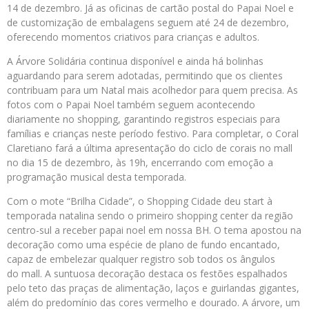
14 de dezembro. Já as oficinas de cartão postal do Papai Noel e
de customização de embalagens seguem até 24 de dezembro,
oferecendo momentos criativos para crianças e adultos.
A Árvore Solidária continua disponível e ainda há bolinhas
aguardando para serem adotadas, permitindo que os clientes
contribuam para um Natal mais acolhedor para quem precisa. As
fotos com o Papai Noel também seguem acontecendo
diariamente no shopping, garantindo registros especiais para
famílias e crianças neste período festivo. Para completar, o Coral
Claretiano fará a última apresentação do ciclo de corais no mall
no dia 15 de dezembro, às 19h, encerrando com emoção a
programação musical desta temporada.
Com o mote “Brilha Cidade”, o Shopping Cidade deu start à
temporada natalina sendo o primeiro shopping center da região
centro-sul a receber papai noel em nossa BH. O tema apostou na
decoração como uma espécie de plano de fundo encantado,
capaz de embelezar qualquer registro sob todos os ângulos
do mall. A suntuosa decoração destaca os festões espalhados
pelo teto das praças de alimentação, laços e guirlandas gigantes,
além do predomínio das cores vermelho e dourado. A árvore, um