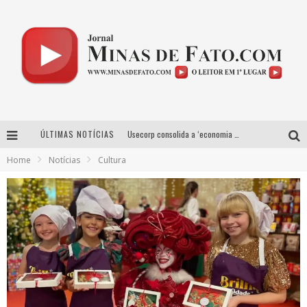
ÚLTIMAS NOTÍCIAS
Usecorp consolida a ‘economia do uso’ no B2B brasileiro, vira S.A. e impulsiona expansão com novo fundo estruturado
Home
Notícias
Cultura
Hot Wheels Monster Trucks Live™ confirma Belo Horizonte na turnê América do Sul 2027
As Hilárias: Suzy Brasil, Kayete e Karoline Absinto retornam a Belo Horizonte para apresentação única no Teatro Sesiminas
Projeta Cultura abre inscrições gratuitas em Conselheiro Lafaiete para oficinas de elaboração de projetos culturais e inteligência artificial