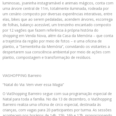
luminosas, joaninha instagramável e animais mágicos, conta com
uma árvore central de 11m, totalmente iluminada, rodeada por
um cenário composto por diversas experiências interativas, entre
elas, bikes que ao serem pedaladas, acendem árvores, escorrega
de folhas, balanço acessível, um trenzinho encantado composto
por 12 vagões que fazem referência à própria história do
shopping em Venda Nova, além da Casa da Memória – que conta
a trajetória da região por meio de fotos – e uma oficina de
plantio, a “Sementinha da Memória”, convidando os visitantes a
despertarem sua consciência ambiental por meio de ações com
plantio, compostagem e transformação de resíduos.
VIASHOPPING Barreiro
“Natal do Via: Vem viver essa Magia”
O ViaShopping Barreiro segue com sua programação especial de
Natal para toda a família. No dia 13 de dezembro, o ViaShopping
Barreiro realiza uma oficina de circo especial, destinada às
crianças, com vagas para 20 participantes por turma. As sessões
acontecem nos horários de 14h, 15h, 16h e 17h, proporcionando