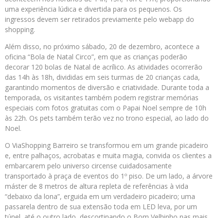
uma experiência lúdica e divertida para os pequenos. Os
ingressos devem ser retirados previamente pelo webapp do
shopping.
Além disso, no próximo sábado, 20 de dezembro, acontece a
oficina “Bola de Natal Circo”, em que as crianças poderão
decorar 120 bolas de Natal de acrílico. As atividades ocorrerão
das 14h às 18h, divididas em seis turmas de 20 crianças cada,
garantindo momentos de diversão e criatividade. Durante toda a
temporada, os visitantes também podem registrar memórias
especiais com fotos gratuitas com o Papai Noel sempre de 10h
às 22h. Os pets também terão vez no trono especial, ao lado do
Noel.
O ViaShopping Barreiro se transformou em um grande picadeiro
e, entre palhaços, acrobatas e muita magia, convida os clientes a
embarcarem pelo universo circense cuidadosamente
transportado à praça de eventos do 1º piso. De um lado, a árvore
máster de 8 metros de altura repleta de referências à vida
“debaixo da lona”, erguida em um verdadeiro picadeiro; uma
passarela dentro de sua extensão toda em LED leva, por um
túnel, até o outro lado, descortinando o Bom Velhinho nas mais