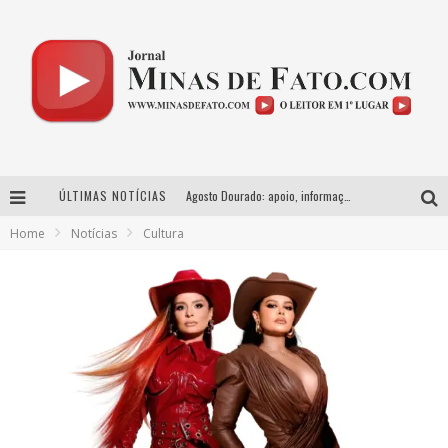
ÚLTIMAS NOTÍCIAS
Agosto Dourado: apoio, informação e acolhimento fortalecem o sucesso da amamentação
Home
Notícias
Cultura
Milton Guedes, o “músico dos músicos”, apresenta show da turnê “Milton Canta Lulu” em BH
Usecorp consolida a ‘economia do uso’ no B2B brasileiro, vira S.A. e impulsiona expansão com novo fundo estruturado
Esplanada fica pequena e CÊ TÁ DOIDO FESTIVAL anuncia mudança para o gramado do Mineirão