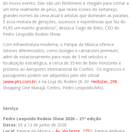
do nosso evento. Elas são um fenômeno e chegam para somar a
um time realmente de peso, que reúne ícones do sertanejo,
grandes nomes da cena atual e artistas que dominam as paradas.
É essa mistura de gerações, sucessos e experiências que faz do
PLRS um evento grandioso”, destaca Tiago de Brito, CEO do
Pedro Leopoldo Rodeio Show.
Com infraestrutura moderna, o Parque da Música oferece
setores diferenciados, como lounges e camarotes premium,
além de estacionamento para mais de 3 mil veículos e
localização estratégica, a cerca de 35 km de Belo Horizonte e
próximo ao Aeroporto Internacional de Confins. Os ingressos e
passaportes podem ser adquiridos pelo site oficial
(
www.plrs.com.br
) e na Loja do Rodeio (R. Dr.
Herbster, 298
,
Shopping Cine Marajá, Centro, Pedro Leopoldo/MG).
Serviço
Pedro Leopoldo Rodeio Show 2026 – 21ª edição
Datas:
05 a 13 de junho de 2026
Local:
Parque da Música –
Av. Via Norte, 2752
, Parque Andyara,