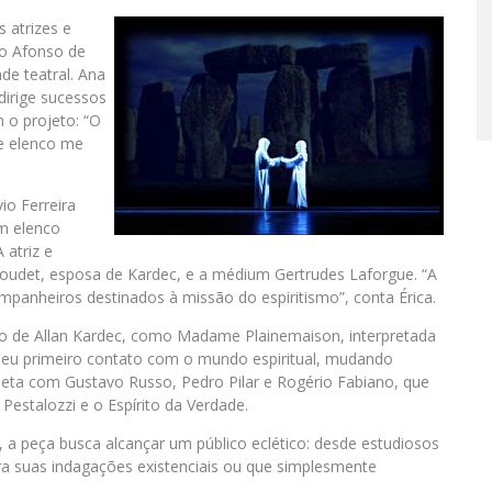
 atrizes e
lo Afonso de
de teatral. Ana
dirige sucessos
 o projeto: “O
te elenco me
io Ferreira
um elenco
 atriz e
 Boudet, esposa de Kardec, e a médium Gertrudes Laforgue. “A
ompanheiros destinados à missão do espiritismo”, conta Érica.
ão de Allan Kardec, como Madame Plainemaison, interpretada
 seu primeiro contato com o mundo espiritual, mudando
eta com Gustavo Russo, Pedro Pilar e Rogério Fabiano, que
estalozzi e o Espírito da Verdade.
 a peça busca alcançar um público eclético: desde estudiosos
ra suas indagações existenciais ou que simplesmente