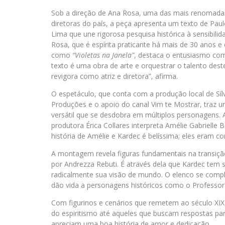
Sob a direção de Ana Rosa, uma das mais renomadas
diretoras do país, a peça apresenta um texto de Pau
Lima que une rigorosa pesquisa histórica à sensibilida
Rosa, que é espírita praticante há mais de 30 anos e 
como
“Violetas na Janela”
, destaca o entusiasmo com
texto é uma obra de arte e orquestrar o talento des
revigora como atriz e diretora”, afirma.
O espetáculo, que conta com a produção local de Sílv
Produções e o apoio do canal Vim te Mostrar, traz 
versátil que se desdobra em múltiplos personagens. A
produtora Érica Collares interpreta Amélie Gabrielle
história de Amélie e Kardec é belíssima; eles eram c
A montagem revela figuras fundamentais na transiç
por Andrezza Rebuti. É através dela que Kardec tem
radicalmente sua visão de mundo. O elenco se compl
dão vida a personagens históricos como o Professor P
Com figurinos e cenários que remetem ao século XIX,
do espiritismo até aqueles que buscam respostas pa
apreciam uma boa história de amor e dedicação.