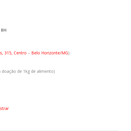
 BH
s, 315, Centro
–
Belo Horizonte/MG
)
om doação de 1kg de alimento)
trar