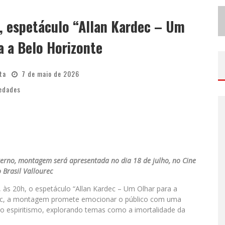
A
GOSTO DOURADO: APOIO, INFORMAÇÃO E ACOLHIMENTO FORTALECEM O SUCESSO DA AMAMENTAÇÃO
, espetáculo “Allan Kardec – Um
P
ROJETA CULTURA ABRE INSCRIÇÕES GRATUITAS EM CONSELHEIRO LAFAIETE PARA OFICINAS DE ELABORAÇÃO DE PROJETOS CULTURAIS E INTELIGÊNCIA ARTIFICIAL
a a Belo Horizonte
ta
7 de maio de 2026
iedades
erno, montagem será apresentada no dia 18 de julho, no Cine
 Brasil Vallourec
), às 20h, o espetáculo “Allan Kardec – Um Olhar para a
ourec, a montagem promete emocionar o público com uma
 do espiritismo, explorando temas como a imortalidade da