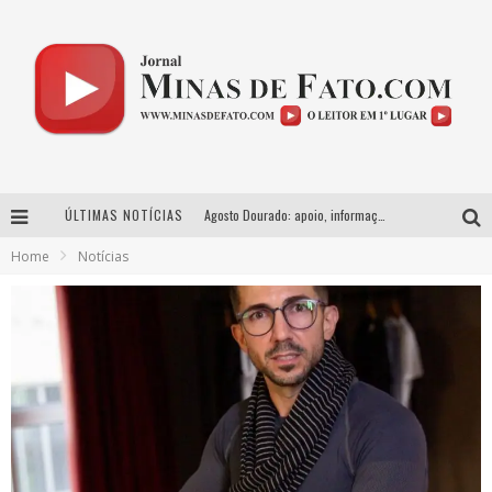
ÚLTIMAS NOTÍCIAS
Agosto Dourado: apoio, informação e acolhimento fortalecem o sucesso da amamentação
Home
Notícias
Milton Guedes, o “músico dos músicos”, apresenta show da turnê “Milton Canta Lulu” em BH
Com ingressos esgotados desde junho, Churrasquinho Menos é Mais agita BH na próxima semana
Esplanada fica pequena e CÊ TÁ DOIDO FESTIVAL anuncia mudança para o gramado do Mineirão