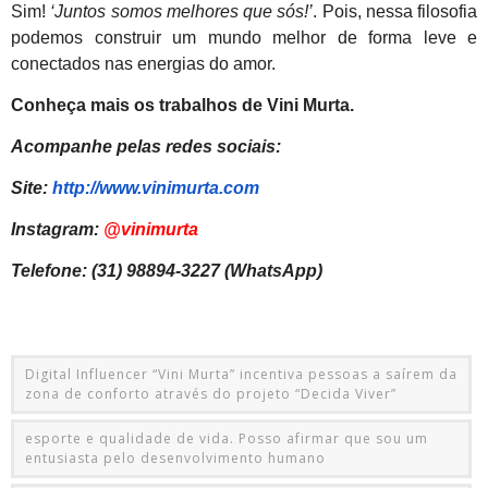
Sim!
‘Juntos somos melhores que sós!’
. Pois, nessa filosofia
podemos construir um mundo melhor de forma leve e
conectados nas energias do amor.
Conheça mais os trabalhos de Vini Murta.
Acompanhe pelas redes sociais:
Site:
http://www.vinimurta.com
Instagram:
@vinimurta
Telefone: (31) 98894-3227 (WhatsApp)
Digital Influencer “Vini Murta” incentiva pessoas a saírem da
zona de conforto através do projeto “Decida Viver”
esporte e qualidade de vida. Posso afirmar que sou um
entusiasta pelo desenvolvimento humano