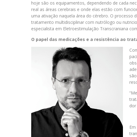
hoje são os equipamentos, dependendo de cada nec
real as áreas cerebrais e onde elas estão com funci
uma ativação naquela área do cérebro. O processo d
tratamento multidisciplinar com nutrólogo ou nutrici
especialista em Eletroestimulação Transcraniana com
O papel das medicações e a resistência ao tra
Com
pac
obs
ade
são
res
“Me
tra
dor
Em 
tra