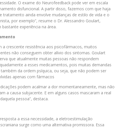
essidade. O exame do Neurofeedback pode ver em escala
onamento disfuncional. A partir disso, fazemos com que haja
e tratamento ainda envolve mudanças de estilo de vida e o
onista, por exemplo”, resume o Dr. Alessandro Goulart,
 bastante experiência na área.
tamento
 a crescente resistência aos psicofármacos, muitos
ientes não conseguem obter alívio dos sintomas. Goulart
erva que atualmente muitas pessoas não respondem
quadamente a esses medicamentos, pois muitas demandas
 também da ordem psíquica, ou seja, que não podem ser
olvidas apenas com fármacos
dicações podem acalmar a dor momentaneamente, mas não
tam a causa subjacente. E em alguns casos mascaram a real
 daquela pessoa”, destaca.
resposta a essa necessidade, a eletroestimulação
nscraniana surge como uma alternativa promissora. Essa