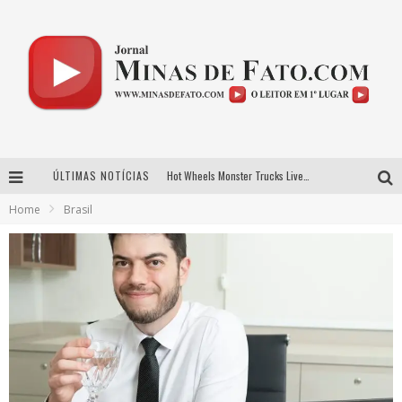
ÚLTIMAS NOTÍCIAS
Hot Wheels Monster Trucks Live™ confirma Belo Horizonte na turnê América do Sul 2027
Home
Brasil
As Hilárias: Suzy Brasil, Kayete e Karoline Absinto retornam a Belo Horizonte para apresentação única no Teatro Sesiminas
Projeta Cultura abre inscrições gratuitas em Conselheiro Lafaiete para oficinas de elaboração de projetos culturais e inteligência artificial
Novo sucesso de Evandro Jr. ganha força em roteiro de divulgação pelas principais emissoras do Triângulo Mineiro