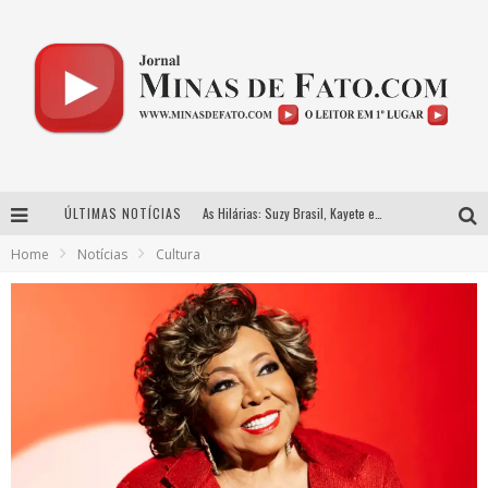
As Hilárias: Suzy Brasil, Kayete e Karoline Absinto retornam a Belo Horizonte para apresentação única no Teatro Sesiminas
ÚLTIMAS NOTÍCIAS
Projeta Cultura abre inscrições gratuitas em Conselheiro Lafaiete para oficinas de elaboração de projetos culturais e inteligência artificial
Home
Notícias
Cultura
Usecorp consolida a ‘economia do uso’ no B2B brasileiro, vira S.A. e impulsiona expansão com novo fundo estruturado
Hot Wheels Monster Trucks Live™ confirma Belo Horizonte na turnê América do Sul 2027