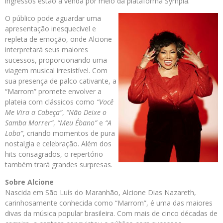
ingressos estão à venda por meio da plataforma Sympla.
O público pode aguardar uma
apresentação inesquecível e
repleta de emoção, onde Alcione
interpretará seus maiores
sucessos, proporcionando uma
viagem musical irresistível. Com
sua presença de palco cativante, a
“Marrom” promete envolver a
plateia com clássicos como
“Você
Me Vira a Cabeça”
,
“Não Deixe o
Samba Morrer”
,
“Meu Ébano”
e
“A
Loba”
, criando momentos de pura
nostalgia e celebração. Além dos
hits consagrados, o repertório
também trará grandes surpresas.
Sobre Alcione
Nascida em São Luís do Maranhão, Alcione Dias Nazareth,
carinhosamente conhecida como “Marrom”, é uma das maiores
divas da música popular brasileira. Com mais de cinco décadas de