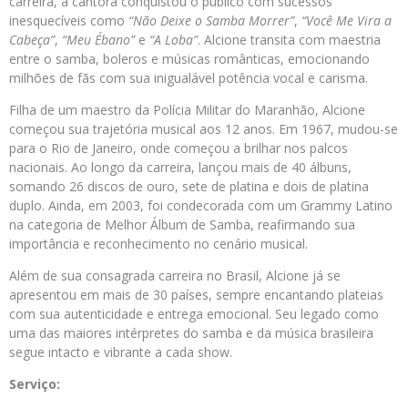
carreira, a cantora conquistou o público com sucessos
inesquecíveis como
“Não Deixe o Samba Morrer”
,
“Você Me Vira a
Cabeça”
,
“Meu Ébano”
e
“A Loba”
. Alcione transita com maestria
entre o samba, boleros e músicas românticas, emocionando
milhões de fãs com sua inigualável potência vocal e carisma.
Filha de um maestro da Polícia Militar do Maranhão, Alcione
começou sua trajetória musical aos 12 anos. Em 1967, mudou-se
para o Rio de Janeiro, onde começou a brilhar nos palcos
nacionais. Ao longo da carreira, lançou mais de 40 álbuns,
somando 26 discos de ouro, sete de platina e dois de platina
duplo. Ainda, em 2003, foi condecorada com um Grammy Latino
na categoria de Melhor Álbum de Samba, reafirmando sua
importância e reconhecimento no cenário musical.
Além de sua consagrada carreira no Brasil, Alcione já se
apresentou em mais de 30 países, sempre encantando plateias
com sua autenticidade e entrega emocional. Seu legado como
uma das maiores intérpretes do samba e da música brasileira
segue intacto e vibrante a cada show.
Serviço: