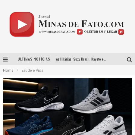
ÚLTIMAS NOTÍCIAS
As Hilárias: Suzy Brasil, Kayete e Karoline Absinto retornam a Belo Horizonte para apresentação única no Teatro Sesiminas
Home
Saúde e Vida
Projeta Cultura abre inscrições gratuitas em Conselheiro Lafaiete para oficinas de elaboração de projetos culturais e inteligência artificial
Usecorp consolida a ‘economia do uso’ no B2B brasileiro, vira S.A. e impulsiona expansão com novo fundo estruturado
Hot Wheels Monster Trucks Live™ confirma Belo Horizonte na turnê América do Sul 2027