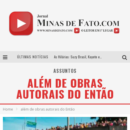
ÚLTIMAS NOTÍCIAS
As Hilárias: Suzy Brasil, Kayete e Karoline Absinto retornam a Belo Horizonte para apresentação única no Teatro Sesiminas
Projeta Cultura abre inscrições gratuitas em Conselheiro Lafaiete para oficinas de elaboração de projetos culturais e inteligência artificial
ASSUNTOS
ALÉM DE OBRAS
Usecorp consolida a ‘economia do uso’ no B2B brasileiro, vira S.A. e impulsiona expansão com novo fundo estruturado
AUTORAIS DO ENTÃO
Hot Wheels Monster Trucks Live™ confirma Belo Horizonte na turnê América do Sul 2027
Home
além de obras autorais do Então