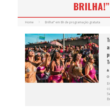
BRILHA!
Home
Brilha!” em 8h de programação gratuita
T
a
p
T
En
co
S
B