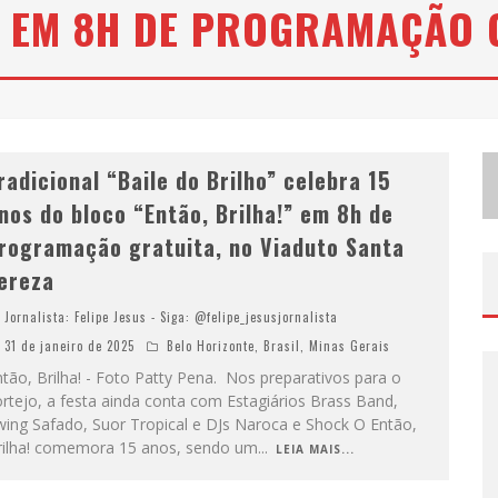
” EM 8H DE PROGRAMAÇÃO 
P
ROJETA CULTURA ABRE INSCRIÇÕES GRATUITAS EM CONSELHEIRO LAFAIETE PARA OFICINAS DE ELABORAÇÃO DE PROJETOS CULTURAIS E INTELIGÊNCIA ARTIFICIAL
N
OVO SUCESSO DE EVANDRO JR. GANHA FORÇA EM ROTEIRO DE DIVULGAÇÃO PELAS PRINCIPAIS EMISSORAS DO TRIÂNGULO MINEIRO
radicional “Baile do Brilho” celebra 15
nos do bloco “Então, Brilha!” em 8h de
rogramação gratuita, no Viaduto Santa
ereza
Jornalista: Felipe Jesus - Siga: @felipe_jesusjornalista
31 de janeiro de 2025
Belo Horizonte
,
Brasil
,
Minas Gerais
tão, Brilha! - Foto Patty Pena. Nos preparativos para o
rtejo, a festa ainda conta com Estagiários Brass Band,
wing Safado, Suor Tropical e DJs Naroca e Shock O Então,
rilha! comemora 15 anos, sendo um
...
LEIA MAIS...